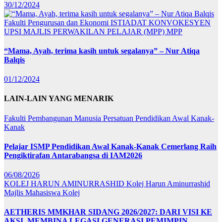
30/12/2024
Fakulti Pengurusan dan Ekonomi
ISTIADAT KONVOKESYEN
UPSI
MAJLIS PERWAKILAN PELAJAR (MPP)
MPP
“Mama, Ayah, terima kasih untuk segalanya” – Nur Atiqa
Balqis
01/12/2024
LAIN-LAIN YANG MENARIK
Fakulti Pembangunan Manusia
Persatuan Pendidikan Awal Kanak-
Kanak
Pelajar ISMP Pendidikan Awal Kanak-Kanak Cemerlang Raih
Pengiktirafan Antarabangsa di IAM2026
06/08/2026
KOLEJ HARUN AMINURRASHID
Kolej Harun Aminurrashid
Majlis Mahasiswa Kolej
AETHERIS MMKHAR SIDANG 2026/2027: DARI VISI KE
AKSI, MEMBINA LEGASI GENERASI PEMIMPIN