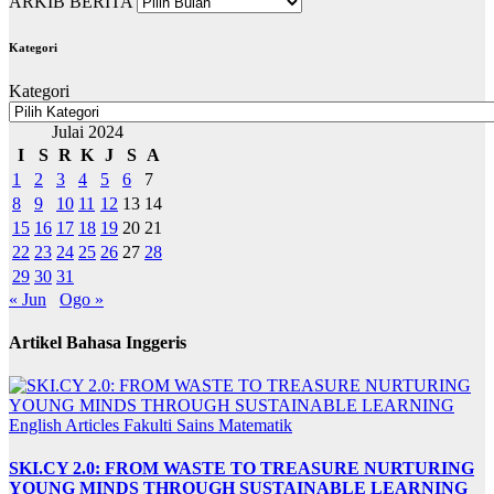
ARKIB BERITA
Kategori
Kategori
Julai 2024
I
S
R
K
J
S
A
1
2
3
4
5
6
7
8
9
10
11
12
13
14
15
16
17
18
19
20
21
22
23
24
25
26
27
28
29
30
31
« Jun
Ogo »
Artikel Bahasa Inggeris
English Articles
Fakulti Sains Matematik
SKI.CY 2.0: FROM WASTE TO TREASURE NURTURING
YOUNG MINDS THROUGH SUSTAINABLE LEARNING