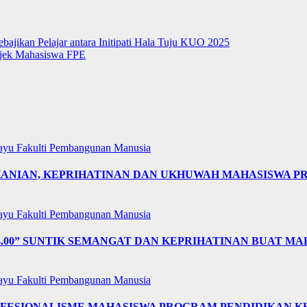
jikan Pelajar antara Initipati Hala Tuju KUO 2025
ojek Mahasiswa FPE
layu
Fakulti Pembangunan Manusia
OHANIAN, KEPRIHATINAN DAN UKHUWAH MAHASISWA 
layu
Fakulti Pembangunan Manusia
4.00” SUNTIK SEMANGAT DAN KEPRIHATINAN BUAT MA
layu
Fakulti Pembangunan Manusia
OFESIONALISME MAHASISWA PROGRAM PENDIDIKAN K