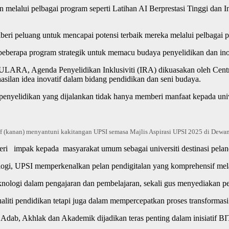
an melalui pelbagai program seperti Latihan AI Berprestasi Tinggi dan
eri peluang untuk mencapai potensi terbaik mereka melalui pelbagai 
eberapa program strategik untuk memacu budaya penyelidikan dan in
ULARA, Agenda Penyelidikan Inklusiviti (IRA) dikuasakan oleh Cent
asilan idea inovatif dalam bidang pendidikan dan seni budaya.
nyelidikan yang dijalankan tidak hanya memberi manfaat kepada univer
f (kanan) menyantuni kakitangan UPSI semasa Majlis Aspirasi UPSI 2025 di Dewa
 impak kepada masyarakat umum sebagai universiti destinasi pelanc
ogi, UPSI memperkenalkan pelan pendigitalan yang komprehensif mel
knologi dalam pengajaran dan pembelajaran, sekali gus menyediakan per
ti pendidikan tetapi juga dalam mempercepatkan proses transformasi 
 Adab, Akhlak dan Akademik dijadikan teras penting dalam inisiatif B