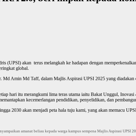
Idris (UPSI) akan terus melangkah ke hadapan dengan memperkenalka
ringkat global.
 Dr. Md Amin Md Taff, dalam Majlis Aspirasi UPSI 2025 yang diadaka
etiap hari itu merangkumi lima teras utama iaitu Bakat Unggul, Inova
 memantapkan kecemerlangan pendidikan, penyelidikan, dan pembangun
 hingga 2030 akan menjadi peta hala tuju kami, yang akan memacu UPS
enyampaikan amanat beliau kepada warga kampus sempena Majlis Aspirasi UPSI 20