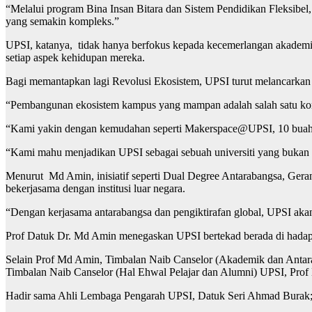
“Melalui program Bina Insan Bitara dan Sistem Pendidikan Fleksibel
yang semakin kompleks.”
UPSI, katanya, tidak hanya berfokus kepada kecemerlangan akademik
setiap aspek kehidupan mereka.
Bagi memantapkan lagi Revolusi Ekosistem, UPSI turut melancarkan 
“Pembangunan ekosistem kampus yang mampan adalah salah satu kom
“Kami yakin dengan kemudahan seperti Makerspace@UPSI, 10 buah makm
“Kami mahu menjadikan UPSI sebagai sebuah universiti yang bukan ha
Menurut Md Amin, inisiatif seperti Dual Degree Antarabangsa, Ger
bekerjasama dengan institusi luar negara.
“Dengan kerjasama antarabangsa dan pengiktirafan global, UPSI aka
Prof Datuk Dr. Md Amin menegaskan UPSI bertekad berada di hadapa
Selain Prof Md Amin, Timbalan Naib Canselor (Akademik dan Antarab
Timbalan Naib Canselor (Hal Ehwal Pelajar dan Alumni) UPSI, Prof 
Hadir sama Ahli Lembaga Pengarah UPSI, Datuk Seri Ahmad Burak; 