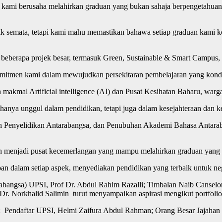
, kami berusaha melahirkan graduan yang bukan sahaja berpengetahuan,
 semata, tetapi kami mahu memastikan bahawa setiap graduan kami kel
beberapa projek besar, termasuk Green, Sustainable & Smart Campus,
itmen kami dalam mewujudkan persekitaran pembelajaran yang kondus
al Artificial intelligence (AI) dan Pusat Kesihatan Baharu, warga k
nya unggul dalam pendidikan, tetapi juga dalam kesejahteraan dan kel
an Penyelidikan Antarabangsa, dan Penubuhan Akademi Bahasa Antara
n menjadi pusat kecemerlangan yang mampu melahirkan graduan yang ce
n dalam setiap aspek, menyediakan pendidikan yang terbaik untuk ne
angsa) UPSI, Prof Dr. Abdul Rahim Razalli; Timbalan Naib Canselor (
Dr. Norkhalid Salimin turut menyampaikan aspirasi mengikut portfoli
Pendaftar UPSI, Helmi Zaifura Abdul Rahman; Orang Besar Jajahan M