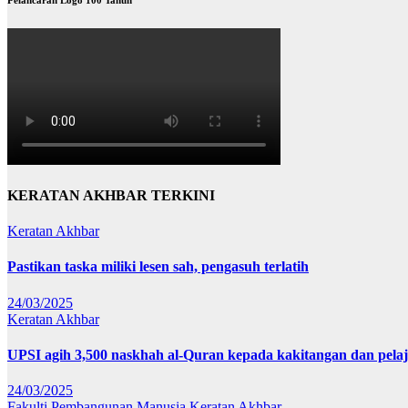
KERATAN AKHBAR TERKINI
Keratan Akhbar
Pastikan taska miliki lesen sah, pengasuh terlatih
24/03/2025
Keratan Akhbar
UPSI agih 3,500 naskhah al-Quran kepada kakitangan dan pela
24/03/2025
Fakulti Pembangunan Manusia
Keratan Akhbar