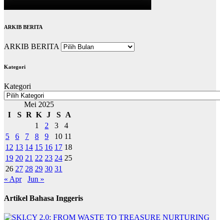
ARKIB BERITA
ARKIB BERITA
Kategori
Kategori
Mei 2025
I
S
R
K
J
S
A
1
2
3
4
5
6
7
8
9
10
11
12
13
14
15
16
17
18
19
20
21
22
23
24
25
26
27
28
29
30
31
« Apr
Jun »
Artikel Bahasa Inggeris