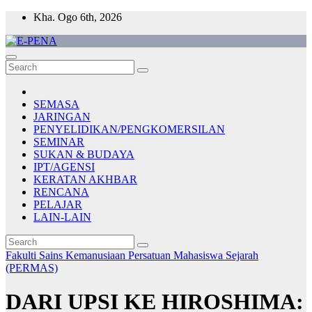
Skip
Kha. Ogo 6th, 2026
to
content
E-PENA
Berita Digital Terkini
SEMASA
JARINGAN
PENYELIDIKAN/PENGKOMERSILAN
SEMINAR
SUKAN & BUDAYA
IPT/AGENSI
KERATAN AKHBAR
RENCANA
PELAJAR
LAIN-LAIN
Fakulti Sains Kemanusiaan
Persatuan Mahasiswa Sejarah
(PERMAS)
DARI UPSI KE HIROSHIMA: