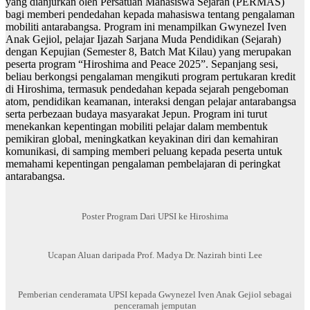
yang dianjurkan oleh Persatuan Mahasiswa Sejarah (PERMAS)
bagi memberi pendedahan kepada mahasiswa tentang pengalaman
mobiliti antarabangsa. Program ini menampilkan Gwynezel Iven
Anak Gejiol, pelajar Ijazah Sarjana Muda Pendidikan (Sejarah)
dengan Kepujian (Semester 8, Batch Mat Kilau) yang merupakan
peserta program “Hiroshima and Peace 2025”. Sepanjang sesi,
beliau berkongsi pengalaman mengikuti program pertukaran kredit
di Hiroshima, termasuk pendedahan kepada sejarah pengeboman
atom, pendidikan keamanan, interaksi dengan pelajar antarabangsa
serta perbezaan budaya masyarakat Jepun. Program ini turut
menekankan kepentingan mobiliti pelajar dalam membentuk
pemikiran global, meningkatkan keyakinan diri dan kemahiran
komunikasi, di samping memberi peluang kepada peserta untuk
memahami kepentingan pengalaman pembelajaran di peringkat
antarabangsa.
Poster Program Dari UPSI ke Hiroshima
Ucapan Aluan daripada Prof. Madya Dr. Nazirah binti Lee
Pemberian cenderamata UPSI kepada Gwynezel Iven Anak Gejiol sebagai
penceramah jemputan