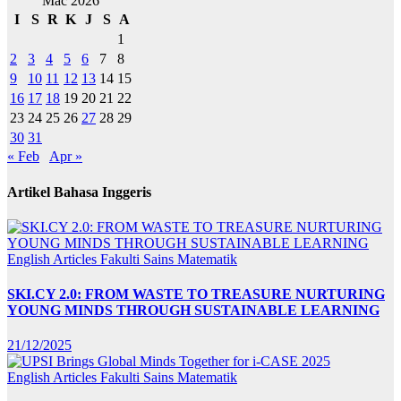
Mac 2026
I
S
R
K
J
S
A
1
2
3
4
5
6
7
8
9
10
11
12
13
14
15
16
17
18
19
20
21
22
23
24
25
26
27
28
29
30
31
« Feb
Apr »
Artikel Bahasa Inggeris
English Articles
Fakulti Sains Matematik
SKI.CY 2.0: FROM WASTE TO TREASURE NURTURING
YOUNG MINDS THROUGH SUSTAINABLE LEARNING
21/12/2025
English Articles
Fakulti Sains Matematik