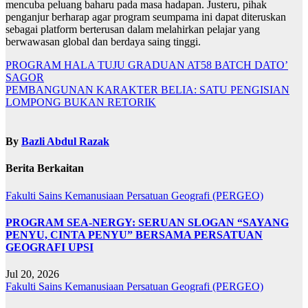
mencuba peluang baharu pada masa hadapan. Justeru, pihak
penganjur berharap agar program seumpama ini dapat diteruskan
sebagai platform berterusan dalam melahirkan pelajar yang
berwawasan global dan berdaya saing tinggi.
Navigasi
PROGRAM HALA TUJU GRADUAN AT58 BATCH DATO’
SAGOR
kiriman
PEMBANGUNAN KARAKTER BELIA: SATU PENGISIAN
LOMPONG BUKAN RETORIK
By
Bazli Abdul Razak
Berita Berkaitan
Fakulti Sains Kemanusiaan
Persatuan Geografi (PERGEO)
PROGRAM SEA-NERGY: SERUAN SLOGAN “SAYANG
PENYU, CINTA PENYU” BERSAMA PERSATUAN
GEOGRAFI UPSI
Jul 20, 2026
Fakulti Sains Kemanusiaan
Persatuan Geografi (PERGEO)