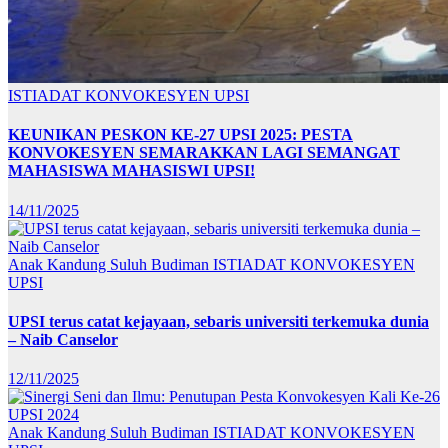
ISTIADAT KONVOKESYEN UPSI
KEUNIKAN PESKON KE-27 UPSI 2025: PESTA
KONVOKESYEN SEMARAKKAN LAGI SEMANGAT
MAHASISWA MAHASISWI UPSI!
14/11/2025
Anak Kandung Suluh Budiman
ISTIADAT KONVOKESYEN
UPSI
UPSI terus catat kejayaan, sebaris universiti terkemuka dunia
– Naib Canselor
12/11/2025
Anak Kandung Suluh Budiman
ISTIADAT KONVOKESYEN