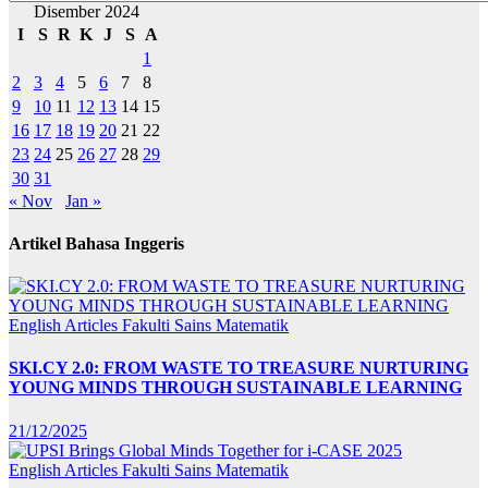
Disember 2024
I
S
R
K
J
S
A
1
2
3
4
5
6
7
8
9
10
11
12
13
14
15
16
17
18
19
20
21
22
23
24
25
26
27
28
29
30
31
« Nov
Jan »
Artikel Bahasa Inggeris
English Articles
Fakulti Sains Matematik
SKI.CY 2.0: FROM WASTE TO TREASURE NURTURING
YOUNG MINDS THROUGH SUSTAINABLE LEARNING
21/12/2025
English Articles
Fakulti Sains Matematik