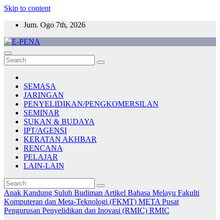
Skip to content
Jum. Ogo 7th, 2026
E-PENA
Berita Digital Terkini
SEMASA
JARINGAN
PENYELIDIKAN/PENGKOMERSILAN
SEMINAR
SUKAN & BUDAYA
IPT/AGENSI
KERATAN AKHBAR
RENCANA
PELAJAR
LAIN-LAIN
Anak Kandung Suluh Budiman
Artikel Bahasa Melayu
Fakulti
Komputeran dan Meta-Teknologi (FKMT)
META
Pusat
Pengurusan Penyelidikan dan Inovasi (RMIC)
RMIC