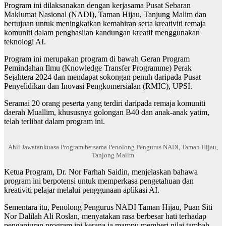
Program ini dilaksanakan dengan kerjasama Pusat Sebaran
Maklumat Nasional (NADI), Taman Hijau, Tanjung Malim dan
bertujuan untuk meningkatkan kemahiran serta kreativiti remaja
komuniti dalam penghasilan kandungan kreatif menggunakan
teknologi AI.
Program ini merupakan program di bawah Geran Program
Pemindahan Ilmu (Knowledge Transfer Programme) Perak
Sejahtera 2024 dan mendapat sokongan penuh daripada Pusat
Penyelidikan dan Inovasi Pengkomersialan (RMIC), UPSI.
Seramai 20 orang peserta yang terdiri daripada remaja komuniti
daerah Muallim, khususnya golongan B40 dan anak-anak yatim,
telah terlibat dalam program ini.
Ahli Jawatankuasa Program bersama Penolong Pengurus NADI, Taman Hijau,
Tanjong Malim
Ketua Program, Dr. Nor Farhah Saidin, menjelaskan bahawa
program ini berpotensi untuk memperkasa pengetahuan dan
kreativiti pelajar melalui penggunaan aplikasi AI.
Sementara itu, Penolong Pengurus NADI Taman Hijau, Puan Siti
Nor Dalilah Ali Roslan, menyatakan rasa berbesar hati terhadap
penganjuran program ini kerana ia mampu memberi nilai tambah