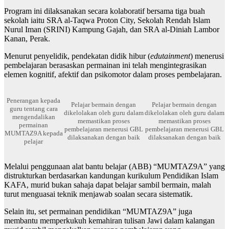
Program ini dilaksanakan secara kolaboratif bersama tiga buah
sekolah iaitu SRA al-Taqwa Proton City, Sekolah Rendah Islam
Nurul Iman (SRINI) Kampung Gajah, dan SRA al-Diniah Lambor
Kanan, Perak.
Menurut penyelidik, pendekatan didik hibur (
edutainment
) menerusi
pembelajaran berasaskan permainan ini telah mengintegrasikan
elemen kognitif, afektif dan psikomotor dalam proses pembelajaran.
Penerangan kepada
Pelajar bermain dengan
Pelajar bermain dengan
guru tentang cara
dikelolakan oleh guru dalam
dikelolakan oleh guru dalam
mengendalikan
memastikan proses
memastikan proses
permainan
pembelajaran menerusi GBL
pembelajaran menerusi GBL
MUMTAZ9A kepada
dilaksanakan dengan baik
dilaksanakan dengan baik
pelajar
Melalui penggunaan alat bantu belajar (ABB) “MUMTAZ9A” yang
distrukturkan berdasarkan kandungan kurikulum Pendidikan Islam
KAFA, murid bukan sahaja dapat belajar sambil bermain, malah
turut menguasai teknik menjawab soalan secara sistematik.
Selain itu, set permainan pendidikan “MUMTAZ9A” juga
membantu memperkukuh kemahiran tulisan Jawi dalam kalangan