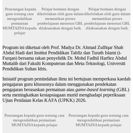
: Penerangan kepada
Pelajar bermain dengan
Pelajar bermain dengan
guru tentang cara
dikelolakan oleh guru dalam
dikelolakan oleh guru dalam
mengendalikan
memastikan proses
memastikan proses
permainan
pembelajaran menerusi GBL
pembelajaran menerusi GBL
MUMTAZ9A kepada
dilaksanakan dengan baik.
dilaksanakan dengan baik.
pelajar
Program ini diketuai oleh Prof. Madya Dr. Ahmad Zulfiqar Shah
Abdul Hadi dari Institut Pendidikan Tahfiz dan Turath Islami (i-
Furqan) bersama rakan penyelidik Dr. Mohd Fadhil Harfiez Abdul
Muttalib dari Fakulti Komputeran dan Meta-Teknologi, Universiti
Pendidikan Sultan Idris.
Inisiatif program pemindahan ilmu ini bertujuan memperkasa kaedah
pengajaran guru khususnya dalam menggunakan pendekatan
pengajaran berasaskan permainan atau
game-based learning
(GBL)
serta meningkatkan kesiapsiagaan murid menghadapi peperiksaan
Ujian Penilaian Kelas KAFA (UPKK) 2026.
Penerangan kepada guru tentang cara
Penerangan kepada guru tentang cara
mengendalikan permainan
mengendalikan permainan
MUMTAZ9A kepada pelajar
MUMTAZ9A kepada pelajar