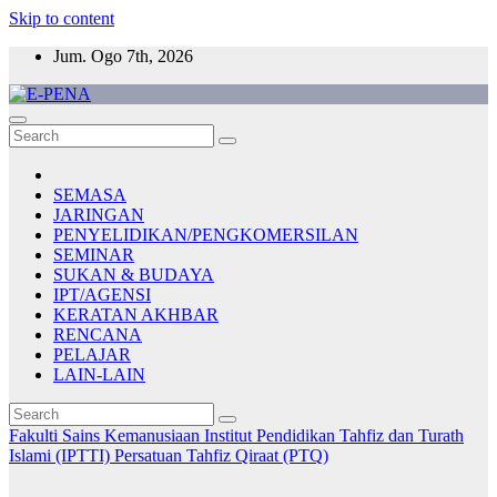
Skip to content
Jum. Ogo 7th, 2026
E-PENA
Berita Digital Terkini
SEMASA
JARINGAN
PENYELIDIKAN/PENGKOMERSILAN
SEMINAR
SUKAN & BUDAYA
IPT/AGENSI
KERATAN AKHBAR
RENCANA
PELAJAR
LAIN-LAIN
Fakulti Sains Kemanusiaan
Institut Pendidikan Tahfiz dan Turath
Islami (IPTTI)
Persatuan Tahfiz Qiraat (PTQ)