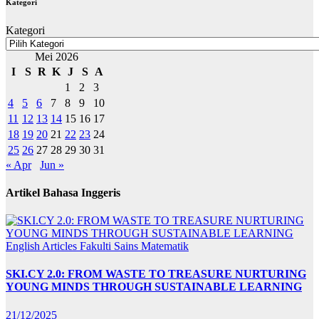
Kategori
Kategori
Mei 2026
I
S
R
K
J
S
A
1
2
3
4
5
6
7
8
9
10
11
12
13
14
15
16
17
18
19
20
21
22
23
24
25
26
27
28
29
30
31
« Apr
Jun »
Artikel Bahasa Inggeris
English Articles
Fakulti Sains Matematik
SKI.CY 2.0: FROM WASTE TO TREASURE NURTURING
YOUNG MINDS THROUGH SUSTAINABLE LEARNING
21/12/2025