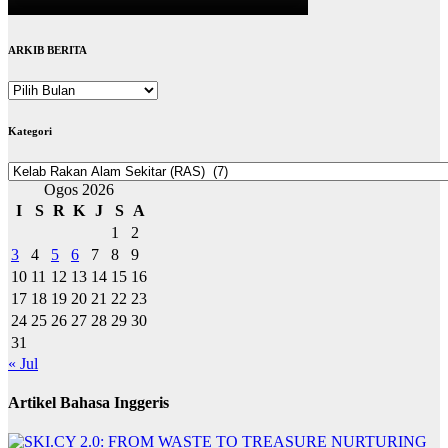
ARKIB BERITA
ARKIB
BERITA
Kategori
Kategori
Ogos 2026
I
S
R
K
J
S
A
1
2
3
4
5
6
7
8
9
10
11
12
13
14
15
16
17
18
19
20
21
22
23
24
25
26
27
28
29
30
31
« Jul
Artikel Bahasa Inggeris