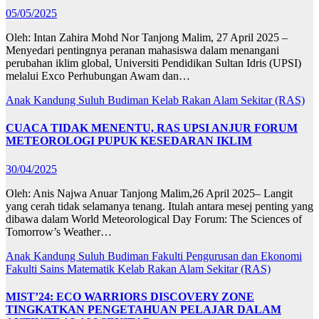
05/05/2025
Oleh: Intan Zahira Mohd Nor Tanjong Malim, 27 April 2025 –
Menyedari pentingnya peranan mahasiswa dalam menangani
perubahan iklim global, Universiti Pendidikan Sultan Idris (UPSI)
melalui Exco Perhubungan Awam dan…
Anak Kandung Suluh Budiman
Kelab Rakan Alam Sekitar (RAS)
CUACA TIDAK MENENTU, RAS UPSI ANJUR FORUM
METEOROLOGI PUPUK KESEDARAN IKLIM
30/04/2025
Oleh: Anis Najwa Anuar Tanjong Malim,26 April 2025– Langit
yang cerah tidak selamanya tenang. Itulah antara mesej penting yang
dibawa dalam World Meteorological Day Forum: The Sciences of
Tomorrow’s Weather…
Anak Kandung Suluh Budiman
Fakulti Pengurusan dan Ekonomi
Fakulti Sains Matematik
Kelab Rakan Alam Sekitar (RAS)
MIST’24: ECO WARRIORS DISCOVERY ZONE
TINGKATKAN PENGETAHUAN PELAJAR DALAM