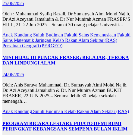
25/06/2025
Oleh : Muhammad Syafiq Razali, Dr Sumayyah Aimi Mohd Najib,
Dr Azi Azeyanti Jamaludin & Dr Nur Munirah Azman FRASER’S
HILL, 21–22 Jun 2025 – Seramai 30 orang pelajar Universiti…
Anak Kandung Suluh Budiman
Fakulti Sains Kemanusiaan
Fakulti
Sains Matematik
Jaringan
Kelab Rakan Alam Sekitar (RAS)
Persatuan Geografi (PERGEO)
MISI HIJAU DI PUNCAK FRASER: BELAJAR, TEROKA
DAN LINDUNGI ALAM
24/06/2025
Oleh: Anis Suraya Muhammad, Dr. Sumayyah Aimi Mohd Najib,
Dr. Azi Azeyanti Jamaludin & Dr. Nur Munira Azman BUKIT
FRASER, 22 JUN 2025 – Seramai lebih 30 pelajar sekolah
menengah…
Anak Kandung Suluh Budiman
Kelab Rakan Alam Sekitar (RAS)
PROGRAM BICARA LESTARI: PIDATO DEMI BUMI
PERINGKAT KEBANGSAAN SEMPENA BULAN IKLIM