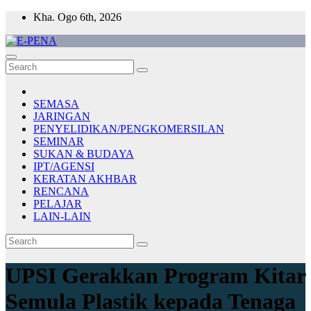
Skip
Kha. Ogo 6th, 2026
to
content
E-PENA
Berita Digital Terkini
SEMASA
JARINGAN
PENYELIDIKAN/PENGKOMERSILAN
SEMINAR
SUKAN & BUDAYA
IPT/AGENSI
KERATAN AKHBAR
RENCANA
PELAJAR
LAIN-LAIN
UPSI Gerakkan Program Kitar
Semula Plastik kepada Tenaga