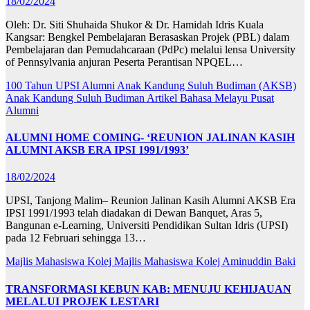
18/02/2024
Oleh: Dr. Siti Shuhaida Shukor & Dr. Hamidah Idris Kuala
Kangsar: Bengkel Pembelajaran Berasaskan Projek (PBL) dalam
Pembelajaran dan Pemudahcaraan (PdPc) melalui lensa University
of Pennsylvania anjuran Peserta Perantisan NPQEL…
100 Tahun UPSI
Alumni Anak Kandung Suluh Budiman (AKSB)
Anak Kandung Suluh Budiman
Artikel Bahasa Melayu
Pusat
Alumni
ALUMNI HOME COMING- ‘REUNION JALINAN KASIH
ALUMNI AKSB ERA IPSI 1991/1993’
18/02/2024
UPSI, Tanjong Malim– Reunion Jalinan Kasih Alumni AKSB Era
IPSI 1991/1993 telah diadakan di Dewan Banquet, Aras 5,
Bangunan e-Learning, Universiti Pendidikan Sultan Idris (UPSI)
pada 12 Februari sehingga 13…
Majlis Mahasiswa Kolej
Majlis Mahasiswa Kolej Aminuddin Baki
TRANSFORMASI KEBUN KAB: MENUJU KEHIJAUAN
MELALUI PROJEK LESTARI