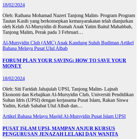
18/02/2024
Oleh: Raihana Mohamad Nazeri Tanjong Malim- Program Program
Tautan Kasih yang berkonsepkan kemasyarakatan telah dianjurkan
oleh Kelab Al-Mursyidin di Rumah Anak Yatim Baitul Mahabbah,
Tanjong Malim, Perak pada 3 Februari…
Al-Mursyidin Club (AMC)
Anak Kandung Suluh Budiman
Artikel
Bahasa Melayu
Pusat Ulul Albab
FORUM PLAN YOUR SAVING: HOW TO SAVE YOUR
MONEY
18/02/2024
Oleh: Siti Faridah Jahajulah UPSI, Tanjong Malim- Lajnah
Ekonomi dan Kebajikan Al-Mursyidin Club, Universiti Pendidikan
Sultan Idris (UPSI) dengan kerjasama Pusat Islam, Rakan Siswa
Yadim, Kelab Sahabat Ulul Albab dan…
Artikel Bahasa Melayu
Masjid Al-Mursyidin
Pusat Islam UPSI
PUSAT ISLAM UPSI, MAMPAN ANJUR KURSUS
PENGURUSAN JENAZAH LELAKI DAN WANITA