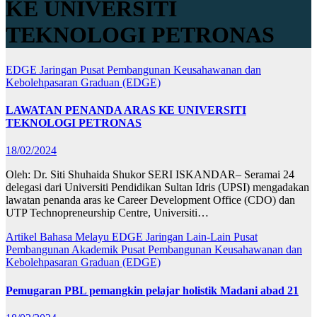
KE UNIVERSITI
TEKNOLOGI PETRONAS
EDGE
Jaringan
Pusat Pembangunan Keusahawanan dan
Kebolehpasaran Graduan (EDGE)
LAWATAN PENANDA ARAS KE UNIVERSITI
TEKNOLOGI PETRONAS
18/02/2024
Oleh: Dr. Siti Shuhaida Shukor SERI ISKANDAR– Seramai 24
delegasi dari Universiti Pendidikan Sultan Idris (UPSI) mengadakan
lawatan penanda aras ke Career Development Office (CDO) dan
UTP Technopreneurship Centre, Universiti…
Artikel Bahasa Melayu
EDGE
Jaringan
Lain-Lain
Pusat
Pembangunan Akademik
Pusat Pembangunan Keusahawanan dan
Kebolehpasaran Graduan (EDGE)
Pemugaran PBL pemangkin pelajar holistik Madani abad 21