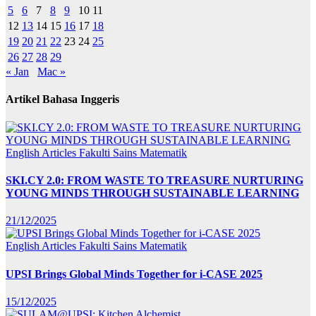
5
6
7
8
9
10
11
12
13
14
15
16
17
18
19
20
21
22
23
24
25
26
27
28
29
« Jan
Mac »
Artikel Bahasa Inggeris
English Articles
Fakulti Sains Matematik
SKI.CY 2.0: FROM WASTE TO TREASURE NURTURING
YOUNG MINDS THROUGH SUSTAINABLE LEARNING
21/12/2025
English Articles
Fakulti Sains Matematik
UPSI Brings Global Minds Together for i-CASE 2025
15/12/2025