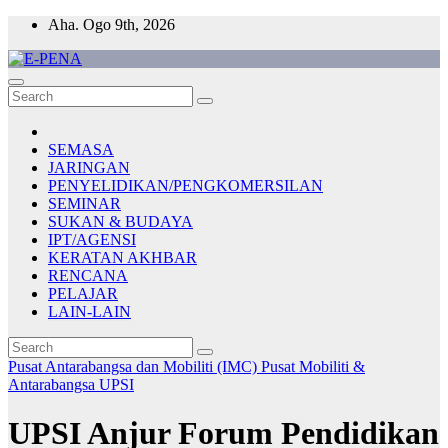
Skip
Aha. Ogo 9th, 2026
to
content
E-PENA
Berita Digital Terkini
SEMASA
JARINGAN
PENYELIDIKAN/PENGKOMERSILAN
SEMINAR
SUKAN & BUDAYA
IPT/AGENSI
KERATAN AKHBAR
RENCANA
PELAJAR
LAIN-LAIN
Pusat Antarabangsa dan Mobiliti (IMC)
Pusat Mobiliti &
Antarabangsa UPSI
UPSI Anjur Forum Pendidikan