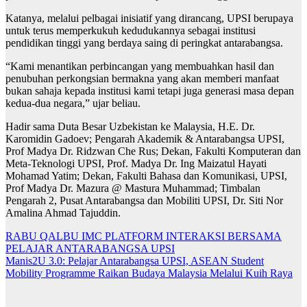
Katanya, melalui pelbagai inisiatif yang dirancang, UPSI berupaya
untuk terus memperkukuh kedudukannya sebagai institusi
pendidikan tinggi yang berdaya saing di peringkat antarabangsa.
“Kami menantikan perbincangan yang membuahkan hasil dan
penubuhan perkongsian bermakna yang akan memberi manfaat
bukan sahaja kepada institusi kami tetapi juga generasi masa depan
kedua-dua negara,” ujar beliau.
Hadir sama Duta Besar Uzbekistan ke Malaysia, H.E. Dr.
Karomidin Gadoev; Pengarah Akademik & Antarabangsa UPSI,
Prof Madya Dr. Ridzwan Che Rus; Dekan, Fakulti Komputeran dan
Meta-Teknologi UPSI, Prof. Madya Dr. Ing Maizatul Hayati
Mohamad Yatim; Dekan, Fakulti Bahasa dan Komunikasi, UPSI,
Prof Madya Dr. Mazura @ Mastura Muhammad; Timbalan
Pengarah 2, Pusat Antarabangsa dan Mobiliti UPSI, Dr. Siti Nor
Amalina Ahmad Tajuddin.
RABU QALBU IMC PLATFORM INTERAKSI BERSAMA
PELAJAR ANTARABANGSA UPSI
Navigasi
Manis2U 3.0: Pelajar Antarabangsa UPSI, ASEAN Student
kiriman
Mobility Programme Raikan Budaya Malaysia Melalui Kuih Raya