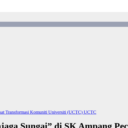
sat Transformasi Komuniti Universiti (UCTC)
UCTC
njaga Sungai” di SK Ampang Pe