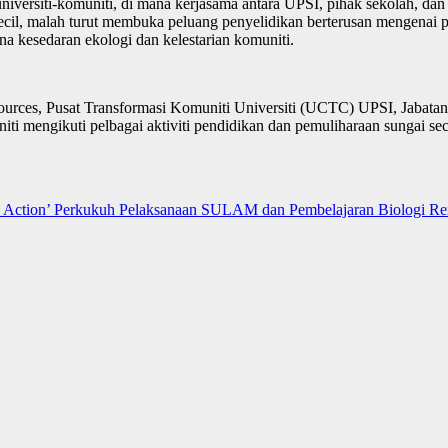
iversiti-komuniti, di mana kerjasama antara UPSI, pihak sekolah, da
il, malah turut membuka peluang penyelidikan berterusan mengenai pen
 kesedaran ekologi dan kelestarian komuniti.
esources, Pusat Transformasi Komuniti Universiti (UCTC) UPSI, Jabatan
 mengikuti pelbagai aktiviti pendidikan dan pemuliharaan sungai sec
n Action’ Perkukuh Pelaksanaan SULAM dan Pembelajaran Biologi R