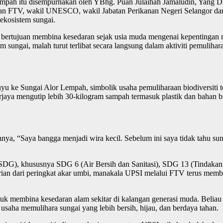
pah itu disempurnakan oleh YBhg. Puan Julaihah Jamaludin, Yang Di
an FTV, wakil UNESCO, wakil Jabatan Perikanan Negeri Selangor dan
 ekosistem sungai.
 bertujuan membina kesedaran sejak usia muda mengenai kepentingan 
 sungai, malah turut terlibat secara langsung dalam aktiviti pemulihar
yu ke Sungai Alor Lempah, simbolik usaha pemuliharaan biodiversiti te
erjaya mengutip lebih 30-kilogram sampah termasuk plastik dan bahan 
, “Saya bangga menjadi wira kecil. Sebelum ini saya tidak tahu sung
DG), khususnya SDG 6 (Air Bersih dan Sanitasi), SDG 13 (Tindakan 
rian dari peringkat akar umbi, manakala UPSI melalui FTV terus mem
membina kesedaran alam sekitar di kalangan generasi muda. Beliau berh
saha memulihara sungai yang lebih bersih, hijau, dan berdaya tahan.