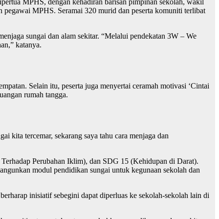
pertua MPHS, dengan kehadiran barisan pimpinan sekolah, wakil
 pegawai MPHS. Seramai 320 murid dan peserta komuniti terlibat
menjaga sungai dan alam sekitar. “Melalui pendekatan 3W – We
aan,” katanya.
mpatan. Selain itu, peserta juga menyertai ceramah motivasi ‘Cintai
buangan rumah tangga.
ai kita tercemar, sekarang saya tahu cara menjaga dan
Terhadap Perubahan Iklim), dan SDG 15 (Kehidupan di Darat).
bangunkan modul pendidikan sungai untuk kegunaan sekolah dan
arap inisiatif sebegini dapat diperluas ke sekolah-sekolah lain di