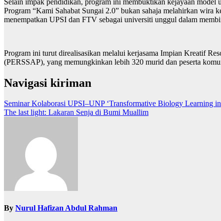
Selain impak pendidikan, program ini membuktikan kejayaan model un
Program “Kami Sahabat Sungai 2.0” bukan sahaja melahirkan wira kec
menempatkan UPSI dan FTV sebagai universiti unggul dalam membina
Program ini turut direalisasikan melalui kerjasama Impian Kreatif R
(PERSSAP), yang memungkinkan lebih 320 murid dan peserta komuniti
Navigasi kiriman
Seminar Kolaborasi UPSI–UNP ‘Transformative Biology Learning i
The last light: Lakaran Senja di Bumi Muallim
By
Nurul Hafizan Abdul Rahman