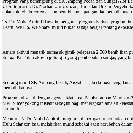
Program yang berlangsung di SK Ampang Pecah dan Sungai Alor Lem
UPSI termasuk Dr. Norhanizan Usaizan, Timbalan Dekan Penyelidik
dalam aktiviti berorientasikan pendidikan lapangan dan pemuliharaan
Ts. Dr. Mohd Amirul Hussain, pengarah program berkata program ini
Learn, We Do, We Share, murid bukan sahaja belajar tentang ekosistem
Antara aktiviti menarik termasuk gimik pelepasan 2,500 benih ikan pu
Sungai Kita’ dan aktiviti gotong-royong pembersihan sungai, yang b
Seorang murid SK Ampang Pecah, Aisyah, 11, berkongsi pengalamannya
memulihkannya.”
Program ini selari dengan agenda Matlamat Pembangunan Mampan (S
MPHS menyokong inisiatif sebegini bagi menerapkan amalan kelesta
komuniti.
Menurut Ts. Dr. Mohd Amirul, program ini merupakan permulaan untuk 
Hulu Selangor, bagi melahirkan murid sebagai agen perubahan dalam u