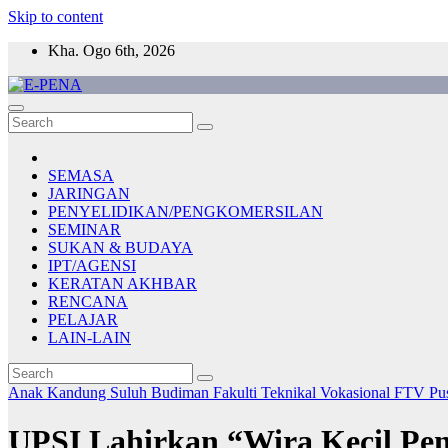
Skip to content
Kha. Ogo 6th, 2026
E-PENA
Berita Digital Terkini
SEMASA
JARINGAN
PENYELIDIKAN/PENGKOMERSILAN
SEMINAR
SUKAN & BUDAYA
IPT/AGENSI
KERATAN AKHBAR
RENCANA
PELAJAR
LAIN-LAIN
Anak Kandung Suluh Budiman
Fakulti Teknikal Vokasional
FTV
Pu
UPSI Lahirkan “Wira Kecil Pe