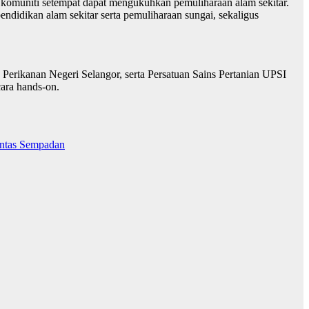
n komuniti setempat dapat mengukuhkan pemuliharaan alam sekitar.
didikan alam sekitar serta pemuliharaan sungai, sekaligus
 Perikanan Negeri Selangor, serta Persatuan Sains Pertanian UPSI
ara hands-on.
entas Sempadan