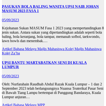
PASUKAN BOLA BALING WANITA UPSI NAIB JOHAN
MASUM 2023 FASA 1
05/09/2023
Kejohanan Sukan MASUM Fasa 1 2023 yang mempertandingkan 8
jenis sukan. Antara sukan yang dipertandingkan adalah seperti bola
baling, bola keranjang, bola tampar, memanah sofbol, taekwondo,
lawn bowls dan menembak.…
Artikel Bahasa Melayu
Majlis Mahasiswa Kolej
Majlis Mahasiswa
Kolej Za’ba
UPSI BANTU MARTABATKAN SENI DI KUALA
LUMPUR
05/09/2023
Oleh: Nurfarahain Raudhah Abdul Razak Kuala Lumpur – 1 dan 2
September 2023 telah berlangsungnya Nuansa Teaterikal Pasar Seni
di Bawah Tiang Lampu bertempat di Panggung Bandaraya, Kuala
Lumpur anjuran…
Artikel Bahasa Melayu
MPP