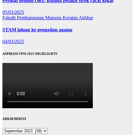
Perluas definisi OKU kepada pesakit strok cacat kekal
05/03/2025
Fakulti Pembangunan Manusia
Keratan Akhbar
STAM laluan ke pengajian agama
04/03/2025
ASPIRASI UPSI 2025 HIGHLIGHTS
ARKIB BERITA
ARKIB