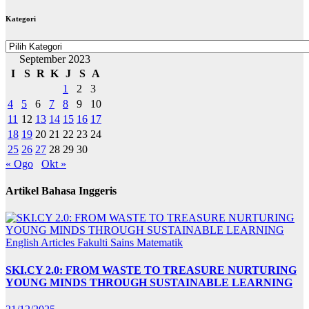
BERITA
Kategori
Kategori
September 2023
I
S
R
K
J
S
A
1
2
3
4
5
6
7
8
9
10
11
12
13
14
15
16
17
18
19
20
21
22
23
24
25
26
27
28
29
30
« Ogo
Okt »
Artikel Bahasa Inggeris
English Articles
Fakulti Sains Matematik
SKI.CY 2.0: FROM WASTE TO TREASURE NURTURING
YOUNG MINDS THROUGH SUSTAINABLE LEARNING