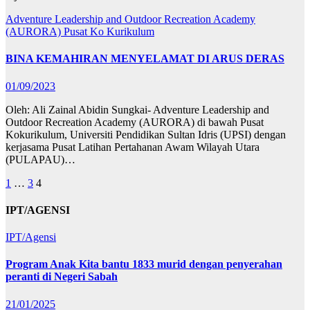
Adventure Leadership and Outdoor Recreation Academy
(AURORA)
Pusat Ko Kurikulum
BINA KEMAHIRAN MENYELAMAT DI ARUS DERAS
01/09/2023
Oleh: Ali Zainal Abidin Sungkai- Adventure Leadership and
Outdoor Recreation Academy (AURORA) di bawah Pusat
Kokurikulum, Universiti Pendidikan Sultan Idris (UPSI) dengan
kerjasama Pusat Latihan Pertahanan Awam Wilayah Utara
(PULAPAU)…
1
…
3
4
Navigasi
IPT/AGENSI
kiriman
IPT/Agensi
Program Anak Kita bantu 1833 murid dengan penyerahan
peranti di Negeri Sabah
21/01/2025