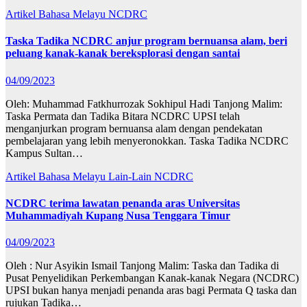
Artikel Bahasa Melayu
NCDRC
Taska Tadika NCDRC anjur program bernuansa alam, beri
peluang kanak-kanak bereksplorasi dengan santai
04/09/2023
Oleh: Muhammad Fatkhurrozak Sokhipul Hadi Tanjong Malim:
Taska Permata dan Tadika Bitara NCDRC UPSI telah
menganjurkan program bernuansa alam dengan pendekatan
pembelajaran yang lebih menyeronokkan. Taska Tadika NCDRC
Kampus Sultan…
Artikel Bahasa Melayu
Lain-Lain
NCDRC
NCDRC terima lawatan penanda aras Universitas
Muhammadiyah Kupang Nusa Tenggara Timur
04/09/2023
Oleh : Nur Asyikin Ismail Tanjong Malim: Taska dan Tadika di
Pusat Penyelidikan Perkembangan Kanak-kanak Negara (NCDRC)
UPSI bukan hanya menjadi penanda aras bagi Permata Q taska dan
rujukan Tadika…