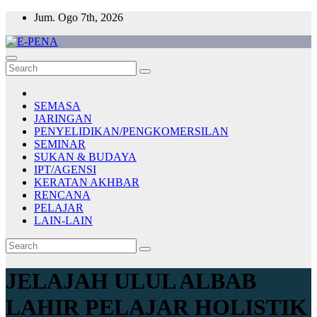
Skip
Jum. Ogo 7th, 2026
to
content
E-PENA
Berita Digital Terkini
SEMASA
JARINGAN
PENYELIDIKAN/PENGKOMERSILAN
SEMINAR
SUKAN & BUDAYA
IPT/AGENSI
KERATAN AKHBAR
RENCANA
PELAJAR
LAIN-LAIN
JELAJAH ULUL ALBAB
LAHIR PELAJAR HOLISTIK